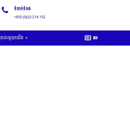
ទំនាក់ទំនង
+855 (0)23 214 152
រួមជាមួយយើង