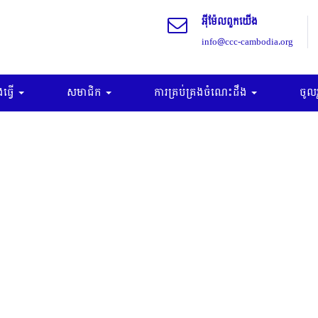
អុីម៉ែលពួកយើង
info@ccc-cambodia.org
ធ្វើ
សមាជិក
ការគ្រប់គ្រងចំណេះដឹង
ចូល