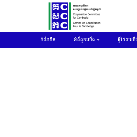
ទំព័រដើម
អំពីពួកយើង
អ្វីដែលយើង